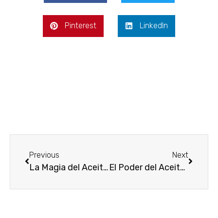
Pinterest
LinkedIn
Previous
Next
La Magia del Aceite de Caléndula en Jabones Artesanales
El Poder del Aceite de Cáñamo y Manteca de Murumuru en el Cuidado de tu Piel