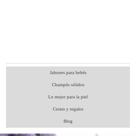
Jabones para bebés
Champús sólidos
Lo mejor para la piel
Cestas y regalos
Blog