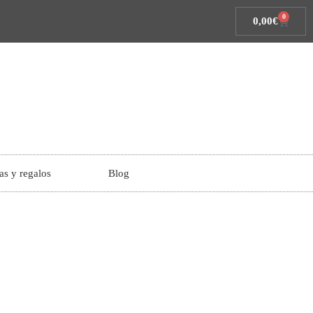
0
0,00
€
as y regalos
Blog