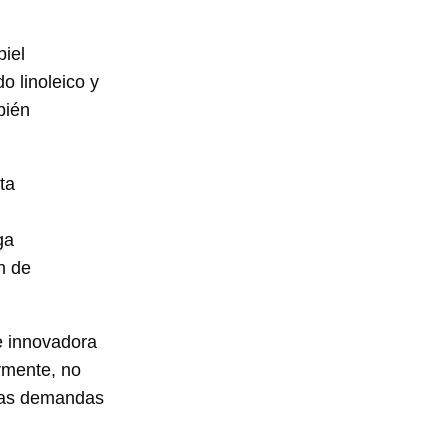
piel
o linoleico y
bién
ta
ga
n de
e innovadora
armente, no
 las demandas