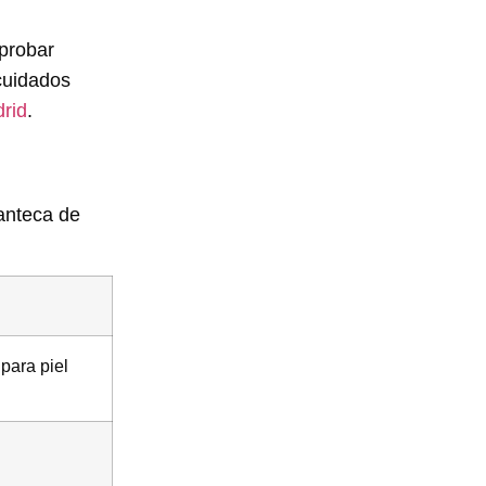
 probar
cuidados
rid
.
manteca de
para piel