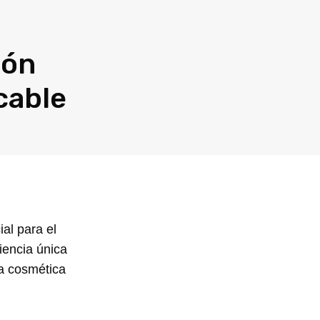
bón
cable
l para el
iencia única
la cosmética