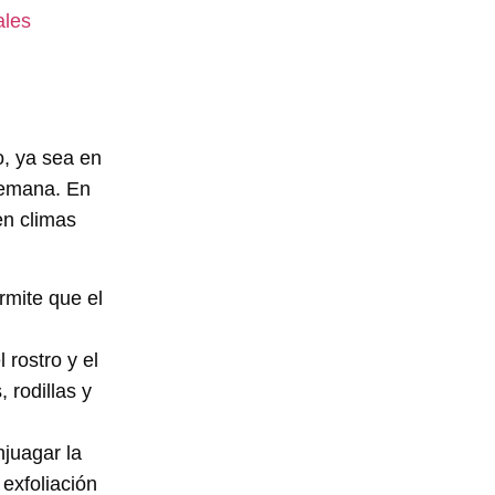
ales
o, ya sea en
semana. En
en climas
rmite que el
rostro y el
 rodillas y
juagar la
 exfoliación