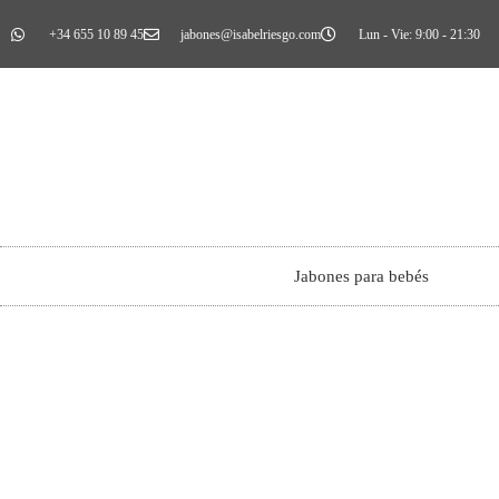
+34 655 10 89 45
jabones@isabelriesgo.com
Lun - Vie: 9:00 - 21:30
Jabones para bebés