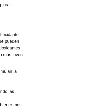
plorar
tioxidante
 que pueden
tioxidantes
to más joven
imulan la
endo las
obtener más