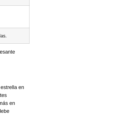
das.
resante
estrella en
tes
 más en
debe