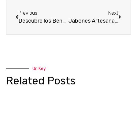
Previous
Next
Descubre los Beneficios de los Jabones Artesanales para la Piel Madrileña
Jabones Artesanales: Un Paseo por la Historia y la Modernidad de Madrid
On Key
Related Posts