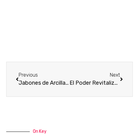
Previous
Next
Jabones de Arcilla Blanca Una Revolución en el Cuidado de la Piel
El Poder Revitalizante del Jabón de Manteca de Cupuaçu en el Cuidado de la Piel
On Key