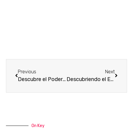
Previous
Next
Descubre el Poder del Aceite de Neem en el Cuidado de la Piel
Descubriendo el Encanto del Jabón de Aceite de Coco en Madrid
On Key