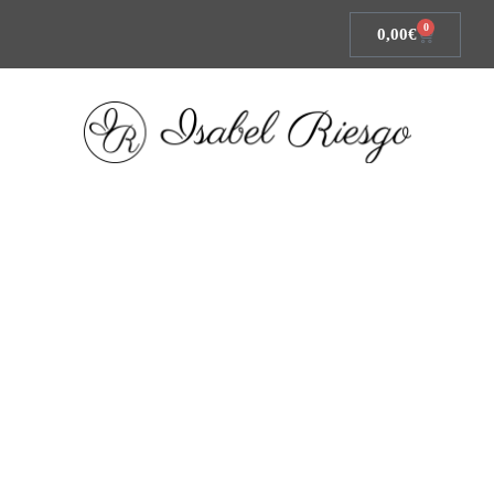
0
0,00
€