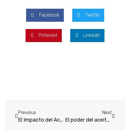
Facebook
Twitter
Pinterest
LinkedIn
Previous
Next
El Impacto del Aceite de Camelia en los Jabones Artesanales para el Cuidado de la Piel en Madrid
El poder del aceite de pepitas de sandía en el cuidado de la piel