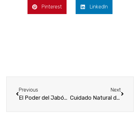
Pinterest
LinkedIn
Previous
Next
El Poder del Jabón de Azufre en el Cuidado de la Piel en Madrid
Cuidado Natural de la Piel con Aceite de Granada