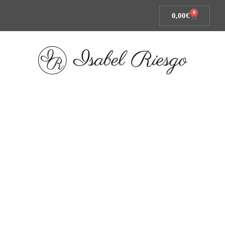
0
0,00
€