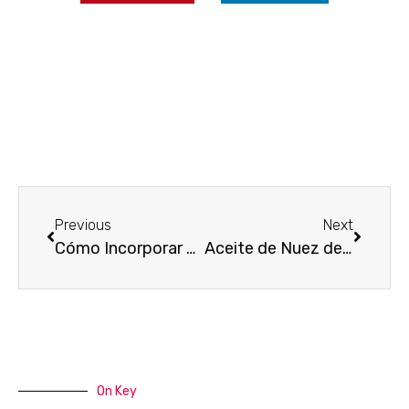
Previous
Next
Cómo Incorporar Aceites Esenciales en tu Rutina de Belleza Diario
Aceite de Nuez de Brasil la Joya Escondida para el Cuidado de la Piel
On Key