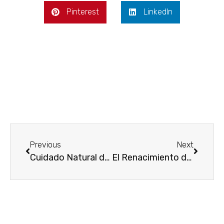
Pinterest
LinkedIn
Previous
Next
Cuidado Natural de la Piel con Aceite de Granada
El Renacimiento del Jabón de Albahaca en el Cuidado de la Piel en Madrid