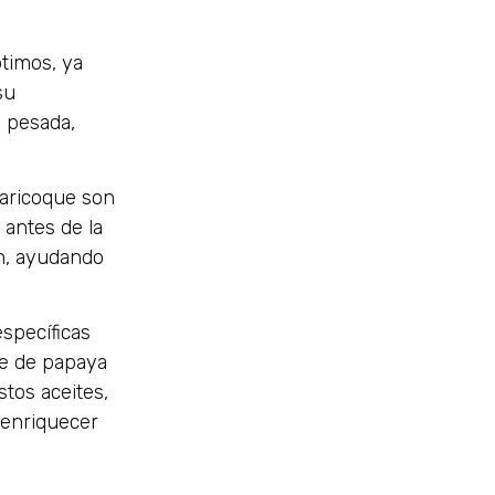
ptimos, ya
su
e pesada,
baricoque son
 antes de la
ón, ayudando
specíficas
te de papaya
stos aceites,
 enriquecer