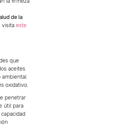
n la firmeza
alud de la
 visita
este
ades que
los aceites
o ambiental.
s oxidativo.
de penetrar
 útil para
 capacidad
ción