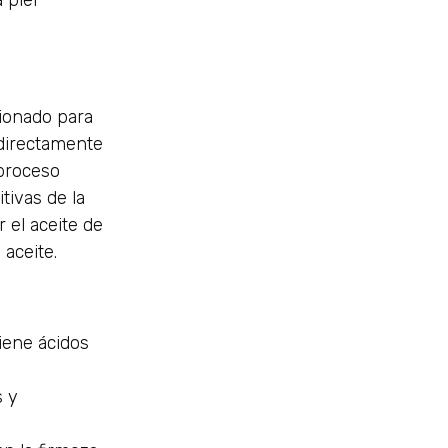
 piel
cionado para
 directamente
proceso
tivas de la
 el aceite de
 aceite.
iene ácidos
s y