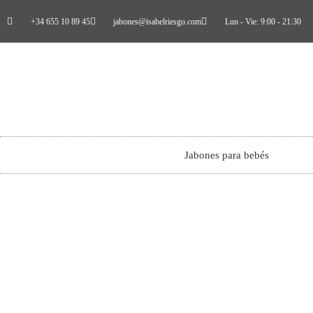
+34 655 10 89 45
jabones@isabelriesgo.com
Lun - Vie: 9:00 - 21:30
Jabones para bebés