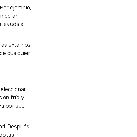
. Por ejemplo,
enido en
s, ayuda a
res externos.
 de cualquier
seleccionar
 en frío
y
va por sus
dad. Después
 gotas