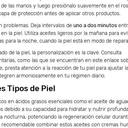
as de las manos y luego presiónalo suavemente en el ros
pa de protección antes de aplicar otros productos.
n problemas. Deja intervalos de
uno a dos minutos
ent
n la piel. Utiliza aceites ligeros por la mañana para evi
s para la noche, cuando la piel está en modo de repara
o de la piel, la personalización es la clave. Consulta
tarias, como las que se encuentran en este enlace so
e, presta atención a la reacción de tu piel para ajustar l
integren armoniosamente en tu régimen diario.
s Tipos de Piel
 ricos en ácidos grasos esenciales como el aceite de agua
vos debido a su capacidad para hidratar y nutrir profun
na nocturna, potenciando la regeneración celular duran
Es recomendable combinar estos aceites con cremas h