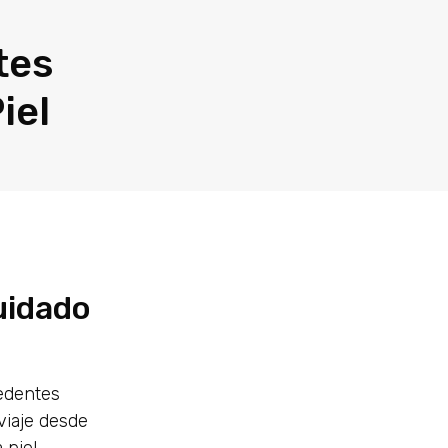
tes
iel
uidado
cedentes
 viaje desde