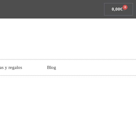
0
0,00
€
as y regalos
Blog