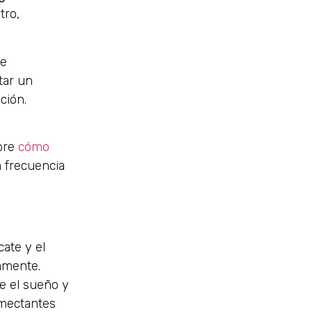
tro,
re
tar un
ción.
bre
cómo
a frecuencia
cate y el
damente.
te el sueño y
umectantes