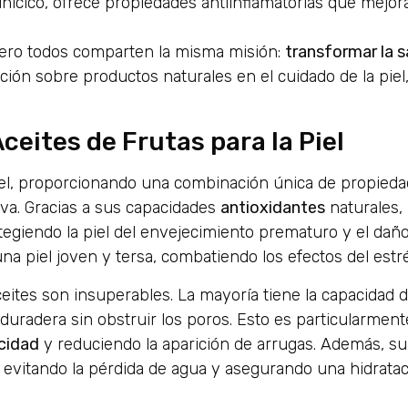
nícico, ofrece propiedades antiinflamatorias que mejora
 pero todos comparten la misma misión:
transformar la s
ción sobre productos naturales en el cuidado de la piel,
ceites de Frutas para la Piel
 piel, proporcionando una combinación única de propied
iva. Gracias a sus capacidades
antioxidantes
naturales, 
rotegiendo la piel del envejecimiento prematuro y el dañ
a piel joven y tersa, combatiendo los efectos del estré
eites son insuperables. La mayoría tiene la capacidad 
uradera sin obstruir los poros. Esto es particularmente
icidad
y reduciendo la aparición de arrugas. Además, su
 evitando la pérdida de agua y asegurando una hidrata