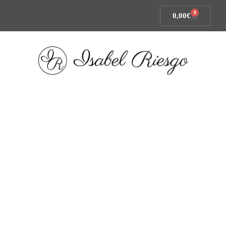
0
0,00
€