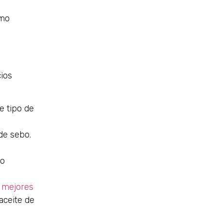
ómo
cios
e tipo de
de sebo.
to
0 mejores
 aceite de