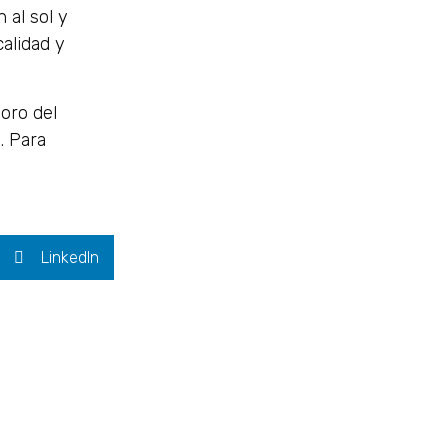
 al sol y
alidad y
«oro del
. Para
LinkedIn