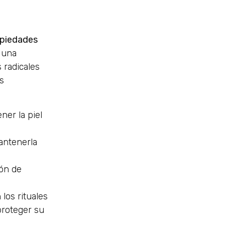
piedades
, una
 radicales
s
ner la piel
ntenerla
ión de
los rituales
proteger su