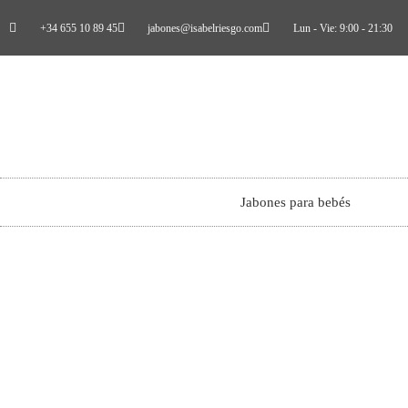
+34 655 10 89 45
jabones@isabelriesgo.com
Lun - Vie: 9:00 - 21:30
Jabones para bebés