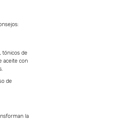
onsejos:
 tónicos de
e aceite con
s.
so de
ansforman la