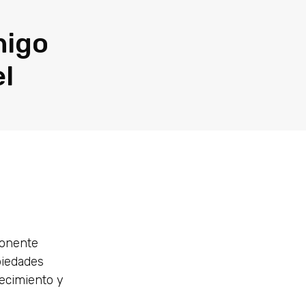
higo
el
ponente
opiedades
jecimiento y