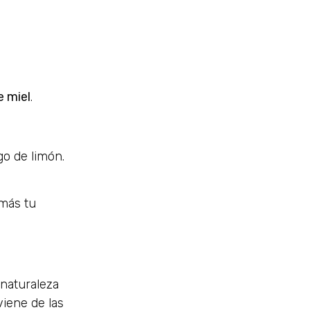
 miel
.
o de limón.
más tu
 naturaleza
viene de las