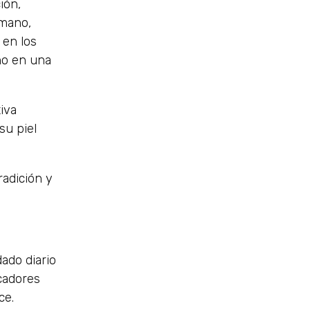
ión,
 mano,
 en los
año en una
iva
su piel
radición y
dado diario
ocadores
ce.