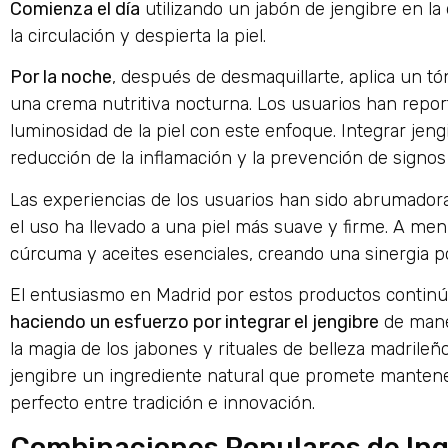
Comienza el día
utilizando un jabón de jengibre en la
la circulación y despierta la piel.
Por la noche
, después de desmaquillarte, aplica un tó
una crema nutritiva nocturna. Los usuarios han rep
luminosidad de la piel con este enfoque. Integrar jengi
reducción de la inflamación y la prevención de signos
Las experiencias de los usuarios han sido abrumado
el uso ha llevado a una piel más suave y firme. A m
cúrcuma y aceites esenciales, creando una sinergia p
El entusiasmo en Madrid por estos productos contin
haciendo un esfuerzo por integrar el jengibre
de maner
la magia de los jabones y rituales de belleza madrileño
jengibre un ingrediente natural que promete mantener 
perfecto entre tradición e innovación.
Combinaciones Populares de Ing