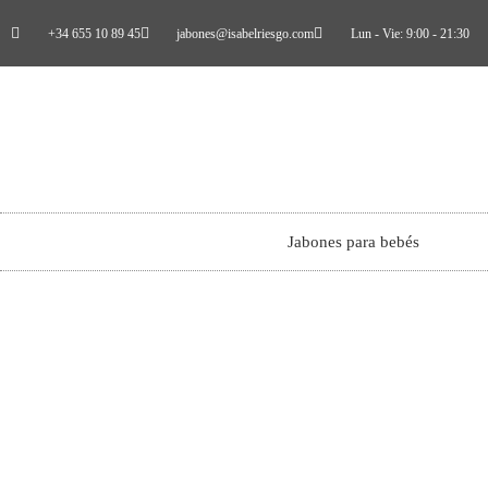
+34 655 10 89 45
jabones@isabelriesgo.com
Lun - Vie: 9:00 - 21:30
Jabones para bebés