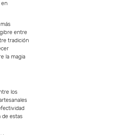
n en
l más
ngibre entre
tre tradición
ecer
re la magia
ntre los
artesanales
fectividad
a de estas