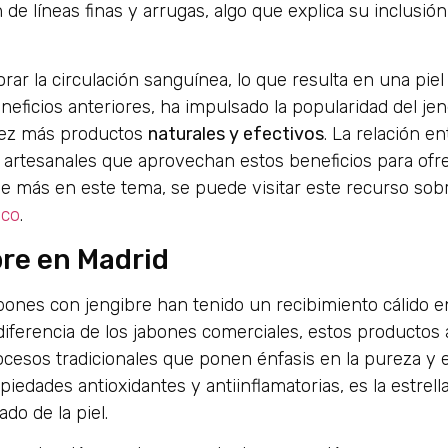
de líneas finas y arrugas, algo que explica su inclusió
rar la circulación sanguínea, lo que resulta en una pie
beneficios anteriores, ha impulsado la popularidad del je
vez más productos
naturales y efectivos
. La relación en
es artesanales que aprovechan estos beneficios para ofr
e más en este tema, se puede visitar este recurso sob
ico
.
re en Madrid
abones con jengibre han tenido un recibimiento cálido e
diferencia de los jabones comerciales, estos productos 
esos tradicionales que ponen énfasis en la pureza y e
iedades antioxidantes y antiinflamatorias, es la estrell
do de la piel.