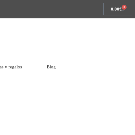
0
0,00
€
as y regalos
Blog