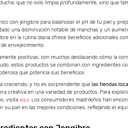
 ducha, que no solo limpia profundamente, sino que ta
nico con jengibre para balancear el pH de tu piel y prep
ortado una disminución notable de manchas y un aument
bre en la rutina diaria ofrece beneficios adicionales co
 de envejecimiento.
ramente positivas, con muchos destacando cómo la cons
enudo, estos productos se combinan con ingredientes c
oderosa que potencia sus beneficios.
úa creciendo, y no es sorprendente que
las tiendas loc
a creativa en una variedad de productos. Para explor
s, visita
aquí
. Los consumidores madrileños han encont
su piel en las mejores condiciones, reflejando el equil
redientes con Jengibre