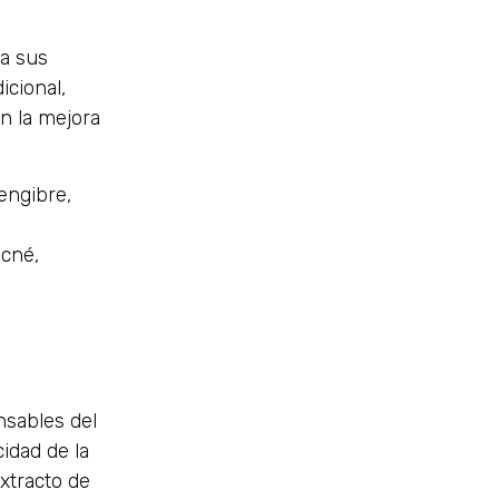
 a sus
icional,
n la mejora
jengibre,
acné,
nsables del
idad de la
xtracto de