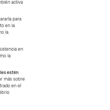
mbién activa
ararla para
o en la
mo la
istencia en
omo la
ales estén
ar más sobre
rado en el
ibrio