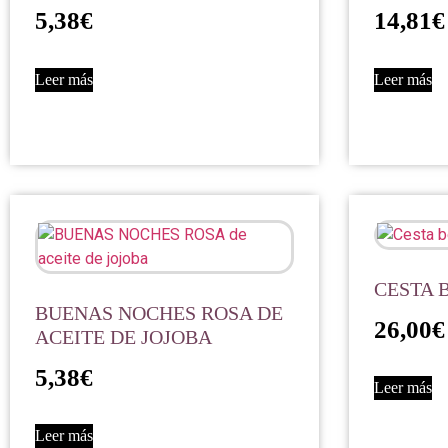
5,38
€
14,81
€
Leer más
Leer más
CESTA 
BUENAS NOCHES ROSA DE
26,00
€
ACEITE DE JOJOBA
5,38
€
Leer más
Leer más