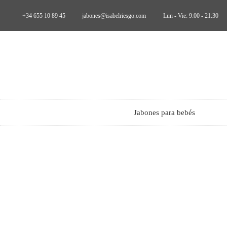
+34 655 10 89 45
jabones@isabelriesgo.com
Lun - Vie: 9:00 - 21:30
Jabones para bebés