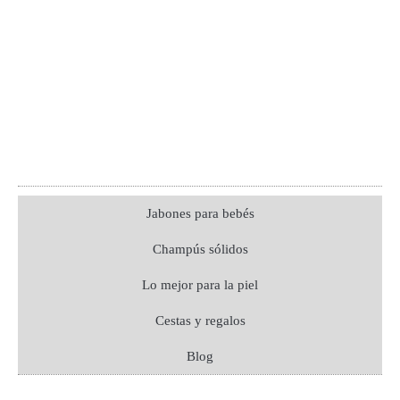
Jabones para bebés
Champús sólidos
Lo mejor para la piel
Cestas y regalos
Blog