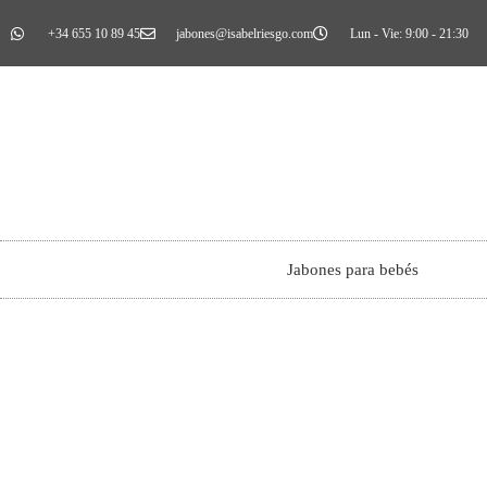
+34 655 10 89 45
jabones@isabelriesgo.com
Lun - Vie: 9:00 - 21:30
Jabones para bebés