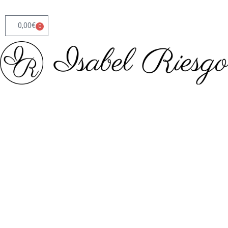
0,00
€
0